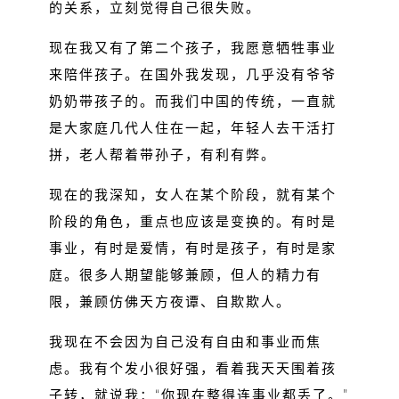
的关系，立刻觉得自己很失败。
现在我又有了第二个孩子，我愿意牺牲事业
来陪伴孩子。在国外我发现，几乎没有爷爷
奶奶带孩子的。而我们中国的传统，一直就
是大家庭几代人住在一起，年轻人去干活打
拼，老人帮着带孙子，有利有弊。
现在的我深知，女人在某个阶段，就有某个
阶段的角色，重点也应该是变换的。有时是
事业，有时是爱情，有时是孩子，有时是家
庭。很多人期望能够兼顾，但人的精力有
限，兼顾仿佛天方夜谭、自欺欺人。
我现在不会因为自己没有自由和事业而焦
虑。我有个发小很好强，看着我天天围着孩
子转，就说我：“你现在整得连事业都丢了。”