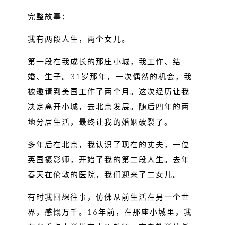
完整故事：
我有两段人生，两个女儿。
第一段在我成长的那座小城，我工作、结
婚、生子。31岁那年，一次偶然的机会，我
被邀请到美国工作了两个月。这次经历让我
决定离开小城，去北京发展。随后四年的两
地分居生活，最终让我的婚姻破裂了。
多年后在北京，我认识了现在的丈夫，一位
英国摄影师，开始了我的第二段人生。去年
春天在伦敦的医院，我们迎来了二女儿。
有时我回想往事，仿佛从前生活在另一个世
界，感慨万千。16年前，在那座小城里，我