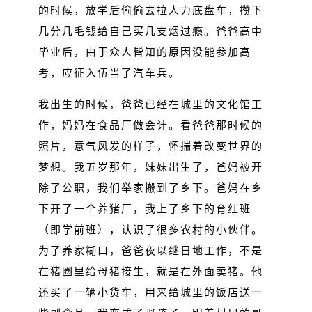
的时候，放学后偷偷去拉人力底盘车，攒下
几分几毛钱给自己买几支烟过瘾。爸爸高中
毕业后，由于众人皆知的原因没能参加高
考，应征入伍当了汽车兵。
我出生的时候，爸爸已经在城里的文化馆工
作，妈妈在食品厂做会计。看爸爸那时候的
照片，意气风发的样子，怀揣着改变世界的
梦想。我五岁那年，妹妹出生了，爸妈被开
除了公职，我们举家搬到了乡下。爸妈在乡
下开了一个养猪厂，我上了乡下的育红班
（即学前班），认识了很多农村的小伙伴。
为了养家糊口，爸爸夜以继日地工作，不是
在猪圈里给母猪接生，就是在外面卖猪。他
还买了一辆小货车，用来给城里的饭店送一