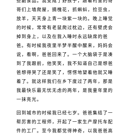
些副食品。我变成了野孩子，跟着村里的哥
哥们上墙爬屋，摘槐花，抓蝌蚪，捡豆虫，
放羊，天天身上青一块紫一块的。晚上睡觉
的时候，常常有老鼠爬过枕边，还有壁虎会
掉到身上，以及在我入睡时永远缺席的爸
爸。有时候我夜里半梦半醒中醒来，妈妈会
说，看啊，爸爸回来了。一个大脑袋于是凑
到了我跟前，他笑笑，我不知道自己是想爸
爸想得哭了还是笑了，愣愣地望着他就又睡
着了。就这样我们在乡下度过了两年，那是
我最快乐最无忧无虑的两年，是我童年里的
一抹亮光。
回到城市的时候我已经七岁。爸爸集结了一
帮厉害的工程师，开起了一家生产摩托车配
件的工厂。至今我都觉得神奇，以我爸爸高