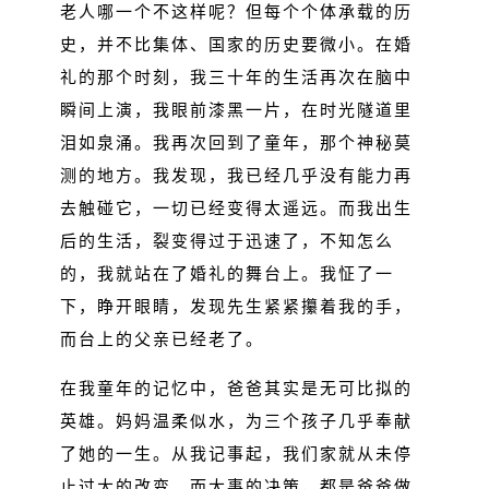
老人哪一个不这样呢？但每个个体承载的历
史，并不比集体、国家的历史要微小。在婚
礼的那个时刻，我三十年的生活再次在脑中
瞬间上演，我眼前漆黑一片，在时光隧道里
泪如泉涌。我再次回到了童年，那个神秘莫
测的地方。我发现，我已经几乎没有能力再
去触碰它，一切已经变得太遥远。而我出生
后的生活，裂变得过于迅速了，不知怎么
的，我就站在了婚礼的舞台上。我怔了一
下，睁开眼睛，发现先生紧紧攥着我的手，
而台上的父亲已经老了。
在我童年的记忆中，爸爸其实是无可比拟的
英雄。妈妈温柔似水，为三个孩子几乎奉献
了她的一生。从我记事起，我们家就从未停
止过大的改变。而大事的决策，都是爸爸做