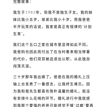
完整故事：
我生于1983年，但我不是独生子女。我的妹
妹比我小五岁，弟弟比我小十岁。用我爸爸
半开玩笑的话说，我家是真正有规律的“计划
生育”。
我们这个五口之家在城市里显得如此不同。
我爸妈也因此而付出了在当时看来相当惨重
的代价，他们双双被迫退出公职，从此独自
闯荡天涯。
三十岁那年我出嫁了。爸爸在我的婚礼上压
轴上台发表了一番感言，让我终生难忘。因
为我和我先生都喜欢简朴温馨的婚礼，就没
有安排什么花哨的环节。婚礼进行中我就感
到我那个要强的爸爸可能感觉不够“过瘾”要再