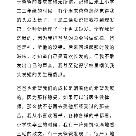
于爸爸的要求觉得无所谓。记得后来上小学
二三年级的时候，有个周末爸爸忽然觉得我
的头发太长了，于是二话没说把我拎到理发
馆，让师傅给理了一个男式短发。全程我是
沉默的，因为我把爸爸的命令当做纪律。爸
爸是神，听他的没错。后来回想起那时候的
滋味，才知道自己是喜欢长发的，但我不敢
发出自己的声音，我甚至觉得学校里嘲笑我
头发短的男生是傻瓜。
爸爸也希望我们的成长是朝着他的希望发展
的，因为那样稳妥，如果可以当医生做律
师，那么就不必再去受他所经受过的那些
苦。我从小喜欢看书，各种各样的书都看。
小学快毕业的时候，我有一阵如饥似渴地看
三毛的散文。有一天爸爸发现了，很严厉地