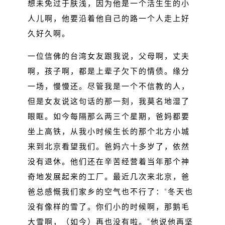
想未免过于肤浅，因为他是一个活生生的小
人儿啊，他要沿着他自己的路一个人走上好
久好久啊。
一位信佛的台湾女友跟我说，父母啊，丈夫
啊，孩子啊，都是上辈子欠下的情债。缘分
一场，慢慢还。尽管我是一个不信教的人，
但是女友说这句话的那一刻，我莫名地湿了
眼眶。如今每隔那么两三个星期，爸妈都要
坐上高铁，从我小时候生长的那个北方小城
来到北京看望我们。爸妈六十多岁了，依然
没有退休。他们还在辛苦经营着当年那个神
奇地发展起来的工厂。最近几次来北京，爸
爸总感慨我们家乡的空气也不行了：“冬天也
没有像样的雪了。你们小的时候啊，那鹅毛
大雪啊，（如今）再也没有啦。”他说他再坚