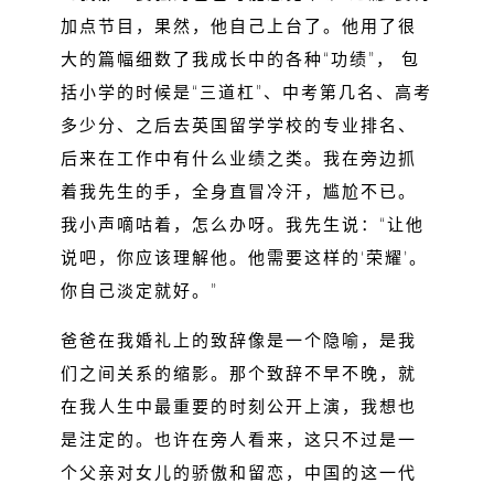
加点节目，果然，他自己上台了。他用了很
大的篇幅细数了我成长中的各种“功绩”， 包
括小学的时候是“三道杠”、中考第几名、高考
多少分、之后去英国留学学校的专业排名、
后来在工作中有什么业绩之类。我在旁边抓
着我先生的手，全身直冒冷汗，尴尬不已。
我小声嘀咕着，怎么办呀。我先生说：“让他
说吧，你应该理解他。他需要这样的‘荣耀’。
你自己淡定就好。”
爸爸在我婚礼上的致辞像是一个隐喻，是我
们之间关系的缩影。那个致辞不早不晚，就
在我人生中最重要的时刻公开上演，我想也
是注定的。也许在旁人看来，这只不过是一
个父亲对女儿的骄傲和留恋，中国的这一代