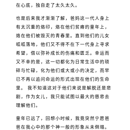
在心底，独自走了太久太久。
也是后来我才渐渐了解，爸妈这一代人身上
有太沉重的烙印，烙在他们贫瘠的童年上，
烙在他们被毁灭的青春里。直到他们的儿女
呱呱落地，他们又不得不在下一代身上寻求
希望，借以弥补成长的伤痛和匮乏。幸运而
又不幸的是，这一切都化为日常生活中的琐
碎与忙碌，化为他们或大或小的决定，而早
已不再以追问命运的形式出现在他们的生命
里。 我不知道这对于他们来说是解脱还是悲
剧，作为女儿，我只能试图以最大的慈悲去
理解他们。
童年已远了，回想小时候，我竟突然宁愿爸
爸在我心中的那个神一般的形象从未倒塌。