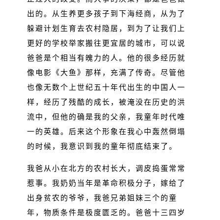
出的。从生养更多孩子到下海经商，从为了
躲避计划生育去农村隐居，到为了让我们上
更好的学校举家搬往更宜居的城市，可以说
爸爸是个相当有魄力的人。他的很多经历就
像电影《大鱼》那样，充满了传奇。尽管他
也像无数个上世纪五十年代出生的中国人一
样，经历了残酷的成长，被淹没在历史的洪
流中，但他的确是我的父亲，我童年时代唯
一的英雄。后来这个形象在我心中轰然倒塌
的时候，我意识到我的童年彻底结束了。
我爸从小在北方的农村长大，调皮捣蛋常常
惹事。我奶奶当年是革命积极分子，嫁给了
出身贫农的爷爷，我爸兄弟姐妹三个的童
年，物质条件是极度匮乏的。爸爸十三四岁